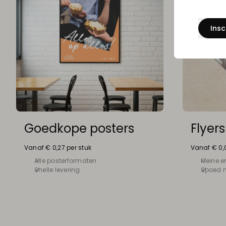
Insc
Goedkope posters
Flyers
Vanaf € 0,27 per stuk
Vanaf € 0,0
Alle posterformaten
Kleine 
Snelle levering
Spoed m