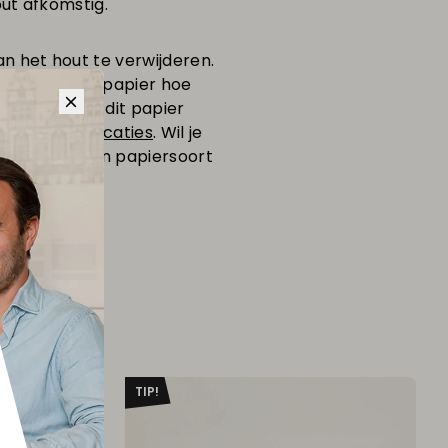
out afkomstig.
an het hout te verwijderen.
oe witter het papier hoe
oed is, wordt dit papier
nleverspecificaties
. Wil je
en veelgekozen papiersoort
ier
TIP!