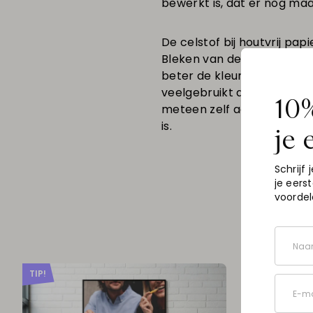
bewerkt is, dat er nog maar
De celstof bij houtvrij pa
Bleken van de celstof zorg
beter de kleurintensiteit. 
veelgebruikt door designer
10%
meteen zelf aan de slag?
is.
je 
Schrijf j
je eers
voordel
Pr
Naa
TIP!
E-ma