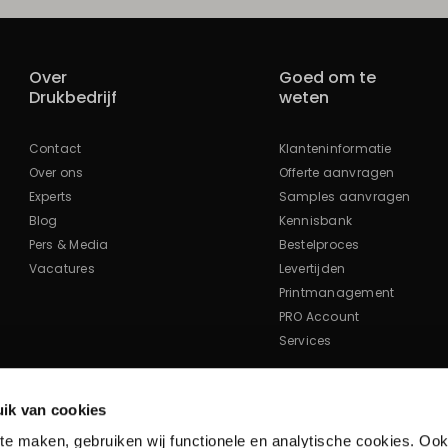
Over
Goed om te
Drukbedrijf
weten
Contact
Klanteninformatie
Over ons
Offerte aanvragen
Experts
Samples aanvragen
Blog
Kennisbank
Pers & Media
Bestelproces
Vacatures
Levertijden
Printmanagement
PRO Account
Services
Mis geen acties & updates!
ik van cookies
te maken, gebruiken wij functionele en analytische cookies. Ook