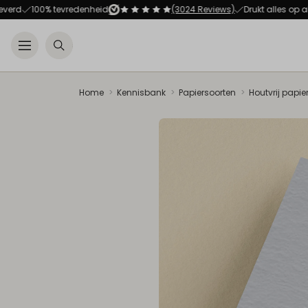
100% tevredenheid
(3024 Reviews)
Drukt alles op alles!
Open menu
Zoeken
Home
Kennisbank
Papiersoorten
Houtvrij papie