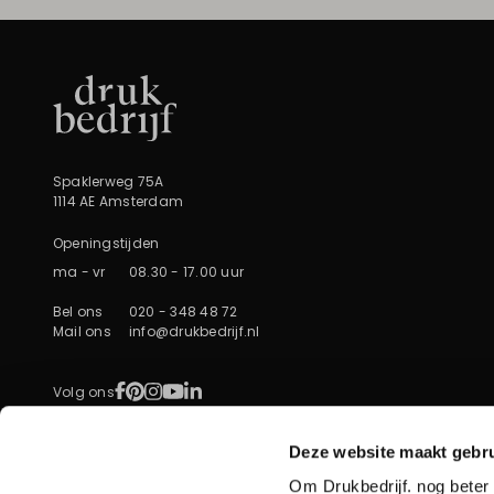
Spaklerweg 75A
1114 AE Amsterdam
Openingstijden
ma - vr
08.30 - 17.00 uur
Bel ons
020 - 348 48 72
Mail ons
info@drukbedrijf.nl
Facebook
Pinterest
Instagram
YouTube
LinkedIn
Volg ons
Deze website maakt gebru
Om Drukbedrijf. nog beter 