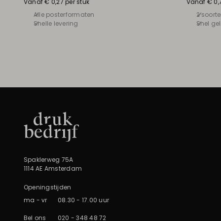
Vanaf € 0,27 per stuk
Vanaf € 0,7
Alle posterformaten
2 soort
Snelle levering
Snel ge
Spaklerweg 75A
1114 AE Amsterdam
Openingstijden
ma - vr
08.30 - 17.00 uur
Bel ons
020 - 348 48 72