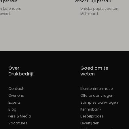
1 per stuk
Vanaf € 0,11 per stuk
en kalenders
Unieke papiersoorten
leverd
Met koord
Over
Goed om te
Drukbedrijf
weten
Contact
Klanteninformatie
Over ons
Offerte aanvragen
Experts
Samples aanvragen
Blog
Kennisbank
Pers & Media
Bestelproces
Vacatures
Levertijden