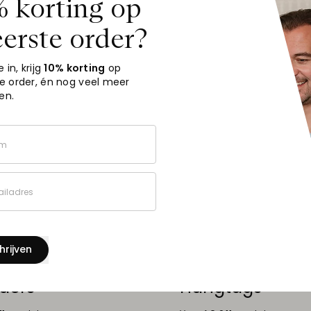
 korting op
Producten met MC papie
eerste order?
e in, krijg
10% korting
op
te order
, én nog veel meer
en.
m
iladres
hrijven
ders
Hangtags