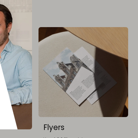
r
Flyers