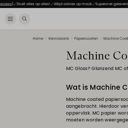
ews)
Drukt alles op alles!
Altijd advies op maat
Supersnel geleverd
1
Open menu
Zoeken
Home
Kennisbank
Papiersoorten
Machine Coa
Machine Co
MC Gloss? Glanzend MC o
Wat is Machine 
Machine coated papiersoo
aangebracht. Hierdoor vera
oppervlak. MC papier word
moeten worden weergegeve