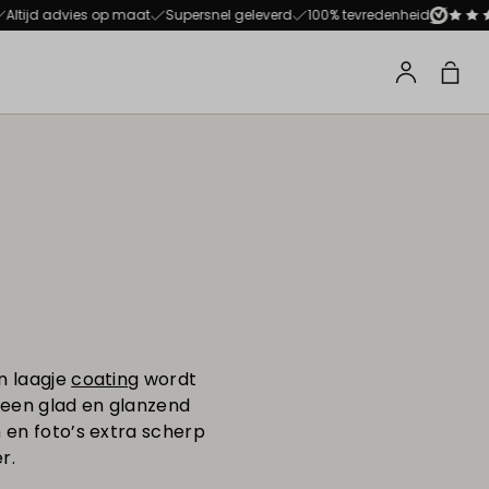
ie
tijd advies op maat
Supersnel geleverd
100% tevredenheid
Winke
Profiel
n laagje
coating
wordt
 een glad en glanzend
 en foto’s extra scherp
r.