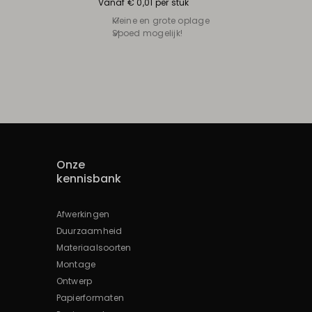
Vanaf € 0,01 per stuk
Kleine en grote oplage
Spoed mogelijk!
Onze
kennisbank
Afwerkingen
Duurzaamheid
Materiaalsoorten
Montage
Ontwerp
Papierformaten