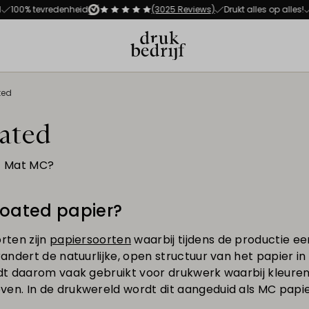
Direct naar de hoofdnavigat
Direct naar de hoofdinhoud
00% tevredenheid
(3025 Reviews)
Drukt alles op alles!
Al
ted
ated
f Mat MC?
Coated papier?
rten zijn
papiersoorten
waarbij tijdens de productie ee
ndert de natuurlijke, open structuur van het papier in
t daarom vaak gebruikt voor drukwerk waarbij kleuren
n. In de drukwereld wordt dit aangeduid als MC papie