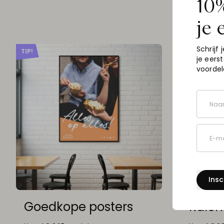
10%
je 
Schrijf j
TIP!
je eers
voordel
Naa
E-ma
Insc
Goedkope posters
Kalen