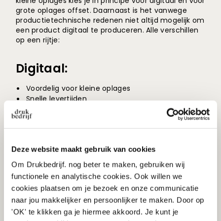
kleine oplages kies je in principe voor digitaal en voor
grote oplages offset. Daarnaast is het vanwege
productietechnische redenen niet altijd mogelijk om
een product digitaal te produceren. Alle verschillen
op een rijtje:
Digitaal:
Voordelig voor kleine oplages
Snelle levertijden
Ideaal voor gepersonaliseerd drukwerk
Drukken in full color
Offset:
Deze website maakt gebruik van cookies
Om Drukbedrijf. nog beter te maken, gebruiken wij
Voordelig bij grote oplages
functionele en analytische cookies. Ook willen we
Drukken in full color én PMS
cookies plaatsen om je bezoek en onze communicatie
Constante kwaliteit
naar jou makkelijker en persoonlijker te maken. Door op
'OK' te klikken ga je hiermee akkoord. Je kunt je
Let op: gebruik je voor het ene product offset en