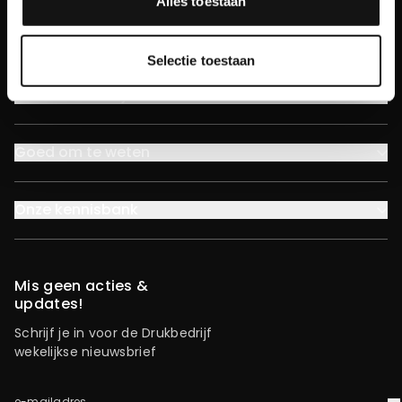
Alles toestaan
Facebook
Pinterest
Instagram
YouTube
LinkedIn
Volg ons
Selectie toestaan
Over Drukbedrijf
Goed om te weten
Onze kennisbank
Mis geen acties &
updates!
Schrijf je in voor de Drukbedrijf
wekelijkse nieuwsbrief
e-mailadres