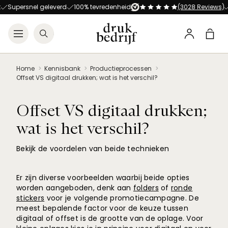
Direct naar de hoofdnavigat
Direct naar de hoofdinhoud
Supersnel geleverd
100% tevredenheid
(3028 Reviews)
Open menu
Zoeken
Winke
Profiel
Home
Kennisbank
Productieprocessen
Offset VS digitaal drukken; wat is het verschil?
Offset VS digitaal drukken;
wat is het verschil?
Bekijk de voordelen van beide technieken
Er zijn diverse voorbeelden waarbij beide opties
worden aangeboden, denk aan
folders
of
ronde
stickers
voor je volgende promotiecampagne. De
meest bepalende factor voor de keuze tussen
digitaal of offset is de grootte van de oplage. Voor