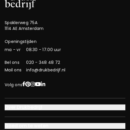
Spaklerweg 75A
1114 AE Amsterdam
Openingstijden
ma - vr
08.30 - 17.00 uur
Bel ons
020 - 348 48 72
Mail ons
info@drukbedrijf.nl
Facebook
Pinterest
Instagram
YouTube
LinkedIn
Volg ons
Over Drukbedrijf
Goed om te weten