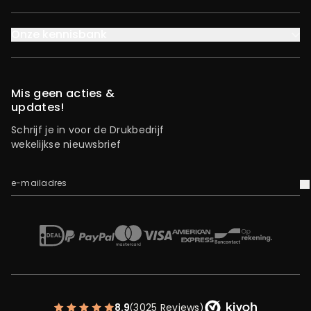
Onze kennisbank
Mis geen acties &
updates!
Schrijf je in voor de Drukbedrijf
wekelijkse nieuwsbrief
e-mailadres
V
iDEAL
Mastercard
Bancontact
American Express
Op rekening
Paypal
Visa
8.9
3025 Reviews
(
)