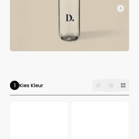
List
Reset
Grid
Kies Kleur