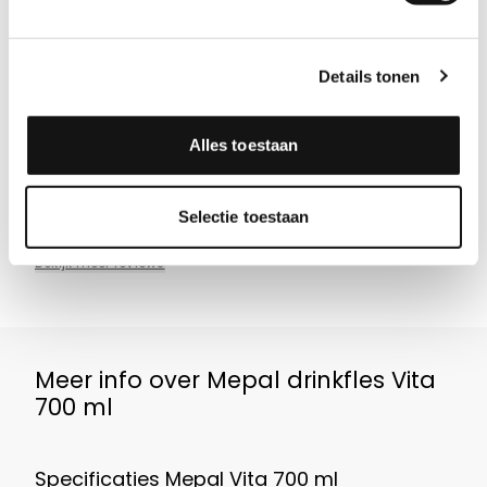
Gewoon goed
Prima drukwerk. Krijgt wat je verwacht en wat je
besteld. Binnen paar dagen geleverd
Details tonen
Aanbeveling
JA!
Datum
30-07-2026
Alles toestaan
Door
Bram Albertus
, Delft
Selectie toestaan
Bekijk meer reviews
Meer info over Mepal drinkfles Vita
700 ml
Specificaties Mepal Vita 700 ml