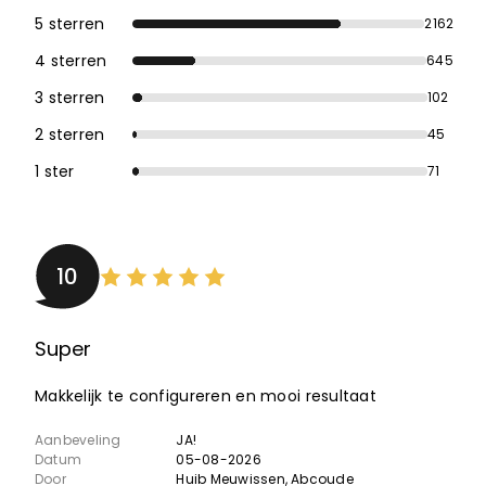
5 sterren
2162
4 sterren
645
3 sterren
102
2 sterren
45
1 ster
71
10
Super
Makkelijk te configureren en mooi resultaat
Aanbeveling
JA!
Datum
05-08-2026
Door
Huib Meuwissen
, Abcoude