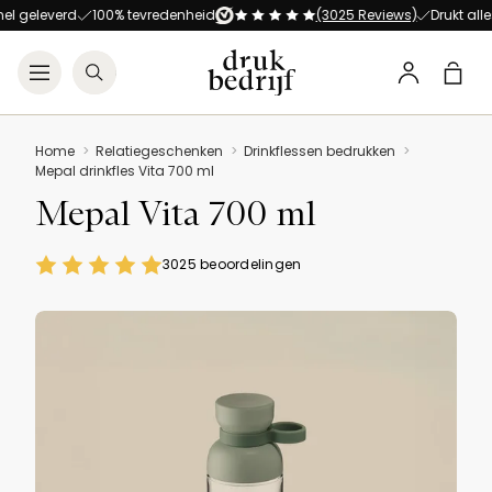
Direct naar de hoofdnavigat
Direct naar de hoofdinhoud
leverd
100% tevredenheid
(3025 Reviews)
Drukt alles op a
Open menu
Zoeken
Winke
Profiel
Home
Relatiegeschenken
Drinkflessen bedrukken
Mepal drinkfles Vita 700 ml
Mepal Vita 700 ml
3025 beoordelingen