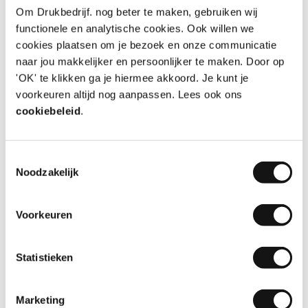
Om Drukbedrijf. nog beter te maken, gebruiken wij
10
functionele en analytische cookies. Ook willen we
cookies plaatsen om je bezoek en onze communicatie
naar jou makkelijker en persoonlijker te maken. Door op
Kwaliteit en service zijn top!
'OK' te klikken ga je hiermee akkoord. Je kunt je
voorkeuren altijd nog aanpassen. Lees ook ons
Klant is heel blij met de bouwhekdoeken en ik dus
cookiebeleid
.
heel tevreden over de kwaliteit en service van
Drukbedrijf!
Aanbeveling
JA!
Toestemmingsselectie
Datum
31-07-2026
Noodzakelijk
Door
Marloes
, Aalsmeer
Voorkeuren
Statistieken
8
Marketing