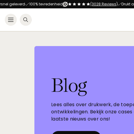
leverd
100% tevredenheid
(3028 Reviews)
Drukt alles op 
Open menu
Zoeken
Blog
Lees alles over drukwerk, de toep
ontwikkelingen. Bekijk onze cases
laatste nieuws over ons!