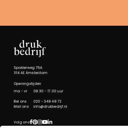
Spaklerweg 75A
1114 AE Amsterdam
Openingstijden
ma - vr
08.30 - 17.00 uur
Bel ons
020 - 348 48 72
Mail ons
info@drukbedrijf.nl
Facebook
Pinterest
Instagram
YouTube
LinkedIn
Volg ons