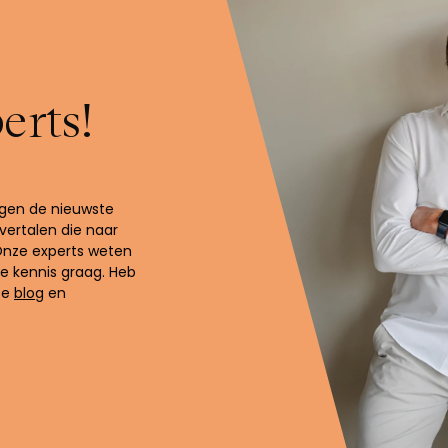
erts!
olgen de nieuwste
vertalen die naar
Onze experts weten
ie kennis graag. Heb
ze
blog
en