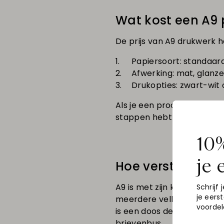
Wat kost een A9 
De prijs van A9 drukwerk h
Papiersoort: standaar
Afwerking: mat, glanz
Drukopties: zwart-wit o
Als je een product bij ons
stappen hebt doorlopen.
10%
je 
Hoe verstuur je e
A9 is met zijn kleine form
Schrijf j
je eers
meerdere velletjes wilt ve
voordel
is een doos de handigste o
brievenbus.