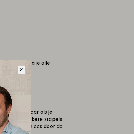
gegeven zodra je alle
re
envelop
, maar als je
oplages of dikkere stapels
ltijd probleemloos door de