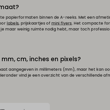
rmaat?
inste papierformaten binnen de A-reeks. Met een afmeti
voor
labels
, prijskaartjes of
mini flyers
. Het compacte fo
 je maar weinig ruimte nodig hebt, maar toch professio
n mm, cm, inches en pixels?
aat aangegeven in millimeters (mm), maar het kan ook
Hieronder vind je een overzicht van de verschillende af