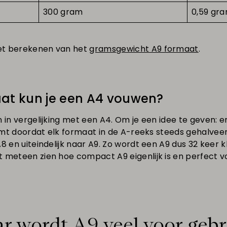
300 gram
0,59 gr
et berekenen van het
gramsgewicht A9 formaat
.
at kun je een A4 vouwen?
n in vergelijking met een A4. Om je een idee te geven: e
 komt doordat elk formaat in de A-reeks steeds gehalvee
A8 en uiteindelijk naar A9. Zo wordt een A9 dus 32 keer 
 meteen zien hoe compact A9 eigenlijk is en perfect v
r wordt A9 veel voor gebr