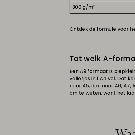
300 g/m²
Ontdek de formule voor h
Tot welk A-forma
Een A9
formaat is piepklei
velletjes in 1 A4 vel. Dat
naar A5, dan naar A6, A7, 
om te weten, want het laat
Waa