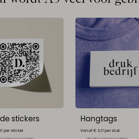
de stickers
Hangtags
1 per sticker
Vanaf € 0,11 per stuk
 materiaalsoorten
Unieke papiersoorten