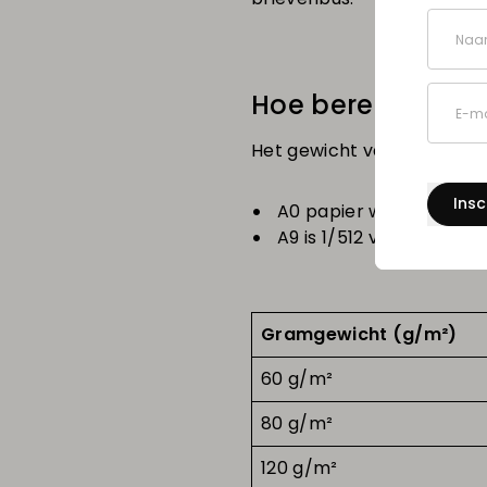
Naa
Hoe bereken je h
E-ma
Het gewicht van A9 papier 
Insc
A0 papier weegt precie
A9 is 1/512 van A0, dus 
Gramgewicht (g/m²)
60 g/m²
80 g/m²
120 g/m²