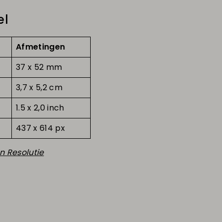
el
Afmetingen
37 x 52 mm
3,7 x 5,2 cm
1.5 x 2,0 inch
437 x 614 px
n Resolutie