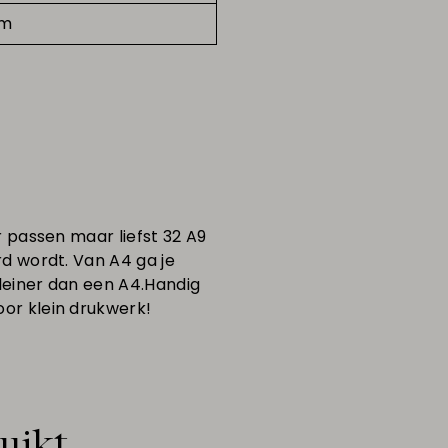
am
r passen maar liefst 32 A9
rd wordt. Van A4 ga je
kleiner dan een A4.Handig
oor klein drukwerk!
uikt