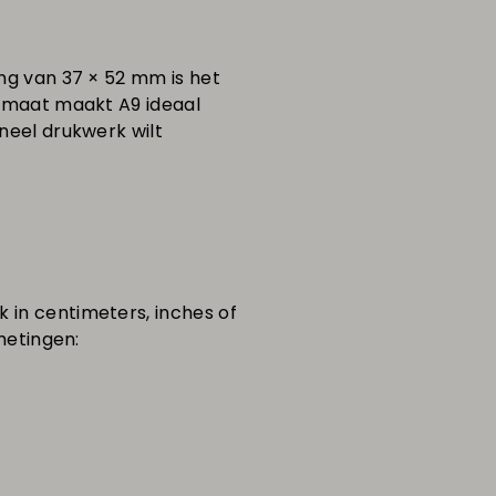
ng van 37 × 52 mm is het
rmaat maakt A9 ideaal
neel drukwerk wilt
 in centimeters, inches of
metingen: