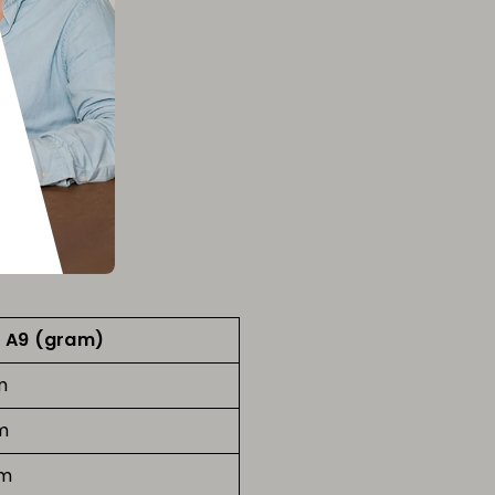
 A9 (gram)
m
m
am