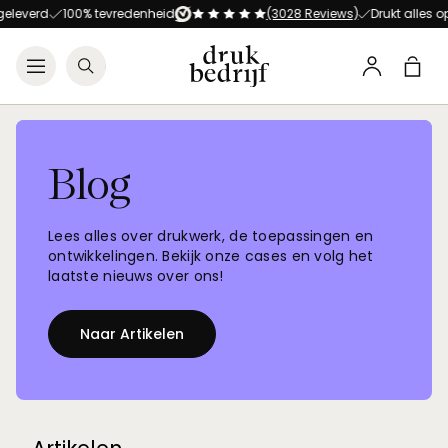
Direct naar de hoofdnavigat
Direct naar de hoofdinhoud
rd
100% tevredenheid
(3028 Reviews)
Drukt alles op alles!
Open menu
Zoeken
Winke
Profiel
Blog
Lees alles over drukwerk, de toepassingen en
ontwikkelingen. Bekijk onze cases en volg
het
laatste nieuws over ons!
Naar Artikelen