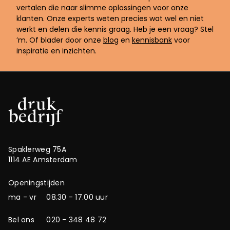
vertalen die naar slimme oplossingen voor onze
klanten. Onze experts weten precies wat wel en niet
werkt en delen die kennis graag. Heb je een vraag? Stel
’m. Of blader door onze
blog
en
kennisbank
voor
inspiratie en inzichten.
Spaklerweg 75A
1114 AE Amsterdam
Openingstijden
ma - vr
08.30 - 17.00 uur
Bel ons
020 - 348 48 72