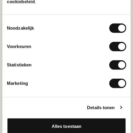
cookiebeleid
.
Toestemmingsselectie
Noodzakelijk
Voorkeuren
Milieubewust op kantoor: 5 tips &
tricks
Statistieken
Marketing
Tips
Details tonen
Alles toestaan