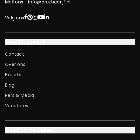
Mail ons
info@drukbedrijf.nl
Facebook
Pinterest
Instagram
YouTube
LinkedIn
Volg ons
Over Drukbedrijf
Contact
Over ons
Experts
Blog
Pers & Media
Vacatures
Goed om te weten